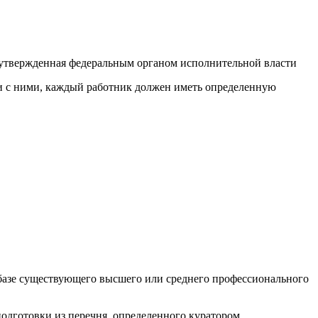
 утвержденная федеральным органом исполнительной власти
ии с ними, каждый работник должен иметь определенную
а базе существующего высшего или среднего профессионального
одготовки из перечня, определенного куратором.