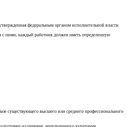
 утвержденная федеральным органом исполнительной власти
ии с ними, каждый работник должен иметь определенную
а базе существующего высшего или среднего профессионального
одготовки из перечня, определенного куратором.