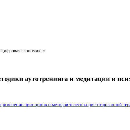
 «Цифровая экономика»
тодики аутотренинга и медитации в пси
 применение принципов и методов телесно-ориентированной те