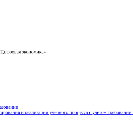
 «Цифровая экономика»
разовании
тирования и реализации учебного процесса с учетом требовани