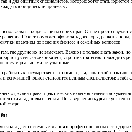
так и для опытных специалистов, которые хотят стать юристом
овождать юридические процессы.
 использовать их для защиты своих прав. Он не просто изучает 
 решения. Юрист помогает оформлять договоры, решать споры, в
покупки квартиры до ведения бизнеса и семейных вопросов.
там, где другие их не замечают. Важно не только знать закон, н
ий юрист умеет договариваться, строить стратегию и находить 
щением и реальными результатами.
 работать в государственных органах, в адвокатской практике
м и репутацией юрист становится ценным специалистом: ведёт 
ных отраслей права, практических навыков ведения документац
актическим заданиям и тестам. По завершении курса слушатели
той сфере.
айн
месяца и дает системные знания о профессиональных стандартах
оторые регулируют работу специалистов в юридической сфере, и