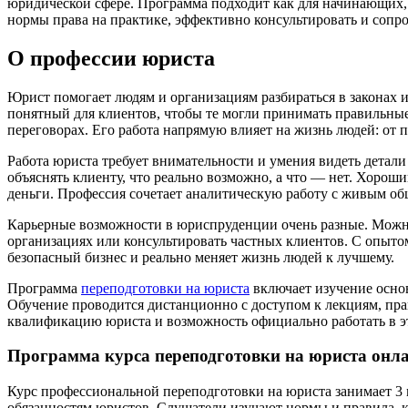
юридической сфере. Программа подходит как для начинающих, 
нормы права на практике, эффективно консультировать и сопр
О профессии юриста
Юрист помогает людям и организациям разбираться в законах и
понятный для клиентов, чтобы те могли принимать правильные
переговорах. Его работа напрямую влияет на жизнь людей: от 
Работа юриста требует внимательности и умения видеть детали 
объяснять клиенту, что реально возможно, а что — нет. Хорош
деньги. Профессия сочетает аналитическую работу с живым об
Карьерные возможности в юриспруденции очень разные. Можно
организациях или консультировать частных клиентов. С опыто
безопасный бизнес и реально меняет жизнь людей к лучшему.
Программа
переподготовки на юриста
включает изучение основ
Обучение проводится дистанционно с доступом к лекциям, пр
квалификацию юриста и возможность официально работать в э
Программа курса переподготовки на юриста онл
Курс профессиональной переподготовки на юриста занимает 3 
обязанностям юристов. Слушатели изучают нормы и правила, к