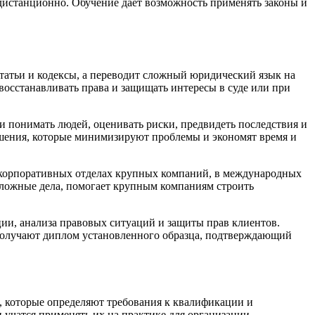
 дистанционно. Обучение даёт возможность применять законы и
статьи и кодексы, а переводит сложный юридический язык на
осстанавливать права и защищать интересы в суде или при
о и понимать людей, оценивать риски, предвидеть последствия и
решения, которые минимизируют проблемы и экономят время и
, корпоративных отделах крупных компаний, в международных
сложные дела, помогает крупным компаниям строить
ии, анализа правовых ситуаций и защиты прав клиентов.
 получают диплом установленного образца, подтверждающий
, которые определяют требования к квалификации и
 учатся применять их на практике для организации