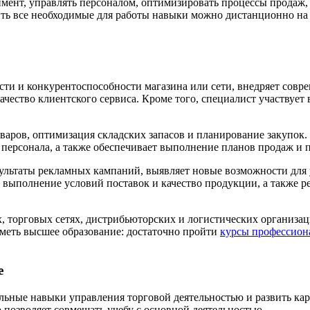
имент, управлять персоналом, оптимизировать процессы продаж,
ить все необходимые для работы навыки можно дистанционно на
и и конкурентоспособности магазина или сети, внедряет совре
ачество клиентского сервиса. Кроме того, специалист участвует
аров, оптимизация складских запасов и планирование закупок. 
персонала, а также обеспечивает выполнение планов продаж и п
ультаты рекламных кампаний, выявляет новые возможности для у
 выполнение условий поставок и качество продукции, а также 
 торговых сетях, дистрибьюторских и логистических организаци
иметь высшее образование: достаточно пройти
курсы профессион
е
льные навыки управления торговой деятельностью и развить кар
 позволяет совмещать учебу с основной деятельностью.